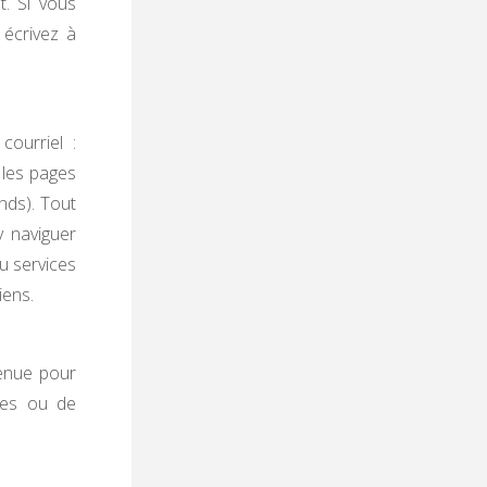
. Si vous
écrivez à
ourriel :
 les pages
nds). Tout
y naviguer
u services
iens.
tenue pour
ées ou de