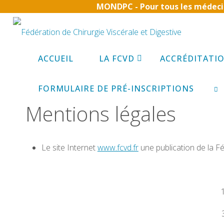
MONDPC - Pour tous les médecins
Skip
to
content
Home
Mentions légales
ACCUEIL
LA FCVD
ACCRÉDITATI
FORMULAIRE DE PRÉ-INSCRIPTIONS
Mentions légales
SE
Le site Internet
www.fcvd.fr
une publication de la Fé