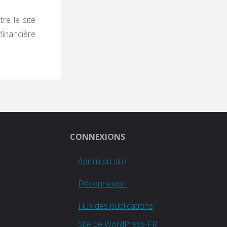
re le site
financière
CONNEXIONS
Admin du site
Déconnexion
Flux des publications
Site de WordPress-FR