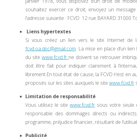
janvier 1978, vous disposez d’un droit de modi
souhaitez exercer ce droit, envoyez un message 
l’adresse suivante : FCVD 12 rue BAYARD 31000 T
Liens hypertextes
Si vous créez un lien vers le site Internet d
fcvd.oa.dpc@gmail.com
. La mise en place d’un lien
du site
www.fcvd.fr
ne doivent se retrouver imbriqu
doit être fait pour indiquer clairement à l’intern
librement.En tout état de cause, la FCVD n’est en 
proposés sur les sites auxquels le site
www.fcvd.fr
s
Limitation de responsabilité
Vous utilisez le site
www.fcvd.fr
sous votre seule e
responsable des dommages directs ou indirects
programme, préjudice financier, résultant de l’utilisat
Publicité