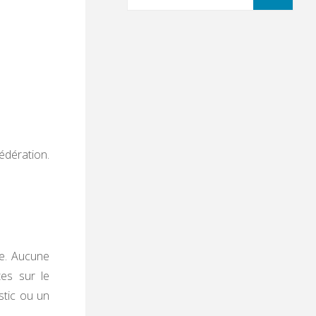
édération.
ée. Aucune
tes sur le
stic ou un