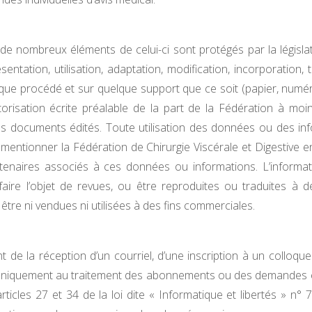
 de nombreux éléments de celui-ci sont protégés par la législat
sentation, utilisation, adaptation, modification, incorporation, 
lque procédé et sur quelque support que ce soit (papier, numéri
utorisation écrite préalable de la part de la Fédération à moi
les documents édités. Toute utilisation des données ou des in
mentionner la Fédération de Chirurgie Viscérale et Digestive e
rtenaires associés à ces données ou informations. L’informat
aire l’objet de revues, ou être reproduites ou traduites à d
tre ni vendues ni utilisées à des fins commerciales.
t de la réception d’un courriel, d’une inscription à un colloqu
nt uniquement au traitement des abonnements ou des demandes 
rticles 27 et 34 de la loi dite « Informatique et libertés » n° 