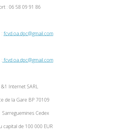
ort : 06 58 09 91 86
 :
fcvd.oa.dpc@gmail.com
 :
fcvd.oa.dpc@gmail.com
1&1 Internet SARL
ace de la Gare BP 70109
 Sarreguemines Cedex
 capital de 100 000 EUR