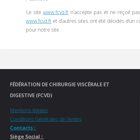
Le site
www.fcvd.fr
n’accepte pas et ne reçoit pas 
www.fcvd.fr
et d’autres sites ont été décidés d’un
pour notre site.
FÉDÉRATION DE CHIRURGIE VISCÉRALE ET
DIGESTIVE (FCVD)
Mentions légales
Conditions Générales de Ventes
Contacts :
Siège Social :