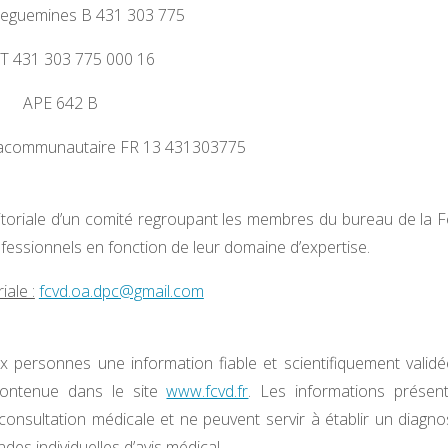
reguemines B 431 303 775
T 431 303 775 000 16
APE 642 B
ntracommunautaire FR 13 431303775
éditoriale d’un comité regroupant les membres du bureau de la F
essionnels en fonction de leur domaine d’expertise.
iale :
fcvd.oa.dpc@gmail.com
x personnes une information fiable et scientifiquement valid
contenue dans le site
www.fcvd.fr
. Les informations présen
nsultation médicale et ne peuvent servir à établir un diagno
es individuelles d’avis médical.