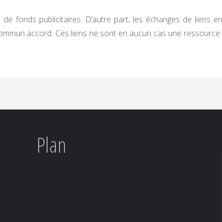
de fonds publicitaires. D’autre part, les échanges de liens ent
 commun accord. Ces liens ne sont en aucun cas une ressource 
Plan