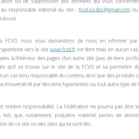
fication ou de suppression des données qui vous concernent
au responsable éditorial du site :
fcvd.oa.dpc@gmail.com
ou 
oulouse.
e la FCVD, nous vous demandons de nous en informer par c
 hypertexte vers le site
www.fcvd.fr
est libre mais en aucun cas
ées à l’intérieur des pages d’un autre site (pas de liens profo
aute qu’il se trouve sur le site de la FCVD et lui permettre d’
aucun cas tenu responsable du contenu ainsi que des produits o
e trouverait lié par des liens hypertextes ou tout autre type de l
t entière responsabilité. La Fédération ne pourra pas être 
, tels que, notamment, préjudice matériel, pertes de donn
ion de ce site ou des sites qui lui sont liés.