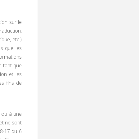
ion sur le
traduction,
que, etc.)
ns que les
formations
n tant que
ion et les
es fins de
e ou à une
et ne sont
78-17 du 6